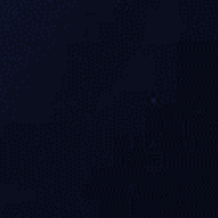
中所承载的不只是个人成就，还有对整个非洲足
技层面的挑战，还有情感上的寄托。这场比
他年轻球员学习和激励的新起点。
亮相中留下最精彩的一幕。同时，我们也期
非洲足球的发展，实现更高峰！
下一篇：
姚明追寻快意江湖生活的真实写照