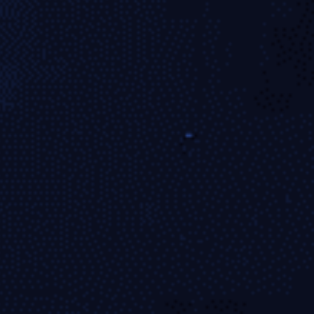
力
对曼联球员麦克托米奈发...
比
赛表现至关重要。安东作...
课
尔斯曼的去留问题，引发了...