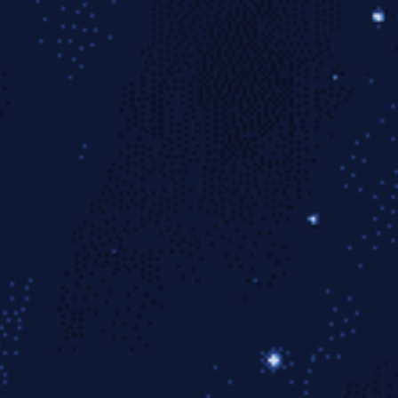
然而，随着年龄增长，时间也在渐渐流逝。这使
要，这是他向世界展示自己才华与热情的绝佳机
是期待他能够以最佳状态迎接挑战。
2、名宿忠告的重要性
前辈们的话语往往蕴含着丰富的人生经验，对于
惜机会时，这实际上是在提醒他把握住生命中难
赛本身，更涉及到整个职业生涯的发展与规划。
同时，这种忠告也反映出对马内能力与潜力的认
此在关键时刻保持冷静，全力以赴地完成比赛，
支持无疑会增强他的信心，让他在压力面前更加
此外，从更大的视角来看，名宿们希望通过这样
新一代球员。他们希望年轻人能明白，成功背后