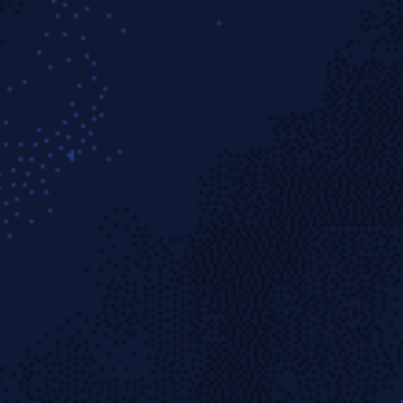
得即将到来的最后一届非洲杯显得尤为重
会。因此，名宿对他的劝诫不仅是关心，更
年轻球员来说尤为重要。当名宿劝诫马内珍
得的一次挑战。这样的建议不仅仅局限于比
可。他已经证明了自己是一位顶级球员，因
会让他的职业生涯更加完美。这种精神上的
坚定。
的劝导，将一种积极向上的体育精神传递给
需要付出努力与坚持，而每一次大赛都是自