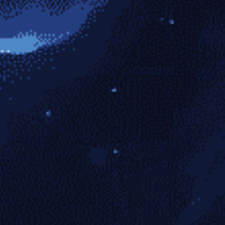
上一篇：
直播吧与咪咕体育联合评选英超第…