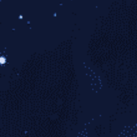
我证明和提升的重要机会。
3、赛事的重要性
非洲杯作为大陆最高水平的足球盛宴，不仅承载
与团结精神。对于像萨迪奥·马内这样的顶尖球员
样的赛事意味着接受来自全球观众和媒体更高层
合能力的大好机会。
此外，通过这样的大型赛事，各国球队之间相互
每场比赛都可能成为历史上的经典瞬间，而作为
的传奇故事。从这个角度看，他所面临的不仅是
的问题。
而且，在这种高度竞争环境下，每位选手都有可
和成长的重要契机。而对于像马内这样即将退役
智慧的时候。因此，每一场比赛都具有不可低估