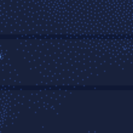
、专业数据、高清视频，
星空体育官方APP
与网页版为您提供便
APP下载
网页版入口
在非洲足球的舞台上，萨迪奥·马内作为一位杰出
前非洲足球名宿对他提出了宝贵的建议，希望他
在比赛中全力以赴。这不仅是对马内个人职业生